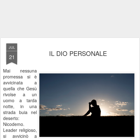
JUL
IL DIO PERSONALE
21
Mai nessuna
promessa si è
avvicinata a
quella che Gesù
rivolse a un
uomo a tarda
notte, in una
strada buia nel
deserto:
Nicodemo.
Leader religioso,
si avvicinò a