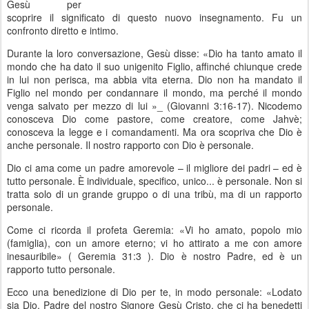
Gesù per
scoprire il significato di questo nuovo insegnamento. Fu un
confronto diretto e intimo.
Durante la loro conversazione, Gesù disse: «Dio ha tanto amato il
mondo che ha dato il suo unigenito Figlio, affinché chiunque crede
in lui non perisca, ma abbia vita eterna. Dio non ha mandato il
Figlio nel mondo per condannare il mondo, ma perché il mondo
venga salvato per mezzo di lui »_ (Giovanni 3:16-17). Nicodemo
conosceva Dio come pastore, come creatore, come Jahvè;
conosceva la legge e i comandamenti. Ma ora scopriva che Dio è
anche personale. Il nostro rapporto con Dio è personale.
Dio ci ama come un padre amorevole – il migliore dei padri – ed è
tutto personale. È individuale, specifico, unico... è personale. Non si
tratta solo di un grande gruppo o di una tribù, ma di un rapporto
personale.
Come ci ricorda il profeta Geremia: «Vi ho amato, popolo mio
(famiglia), con un amore eterno; vi ho attirato a me con amore
inesauribile» ( Geremia 31:3 ). Dio è nostro Padre, ed è un
rapporto tutto personale.
Ecco una benedizione di Dio per te, in modo personale: «Lodato
sia Dio, Padre del nostro Signore Gesù Cristo, che ci ha benedetti