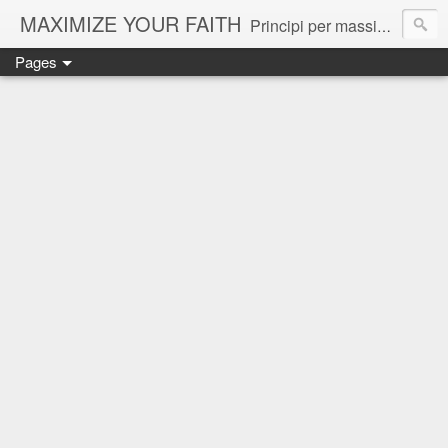
MAXIMIZE YOUR FAITH
Principi per massimizzare la propria fede e ottenere il massimo da Dio.
Pages