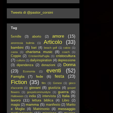
Tweets di @pastor_corsini
Tag
amore
(15)
5xmille
(3)
aborto
(2)
Articolo
(33)
anoressia bulimia
(1)
bambini
(5)
bari
(4)
beach golf
(1)
calcio
(1)
charisma music
(8)
casta
(1)
coach
(1)
cristocultura
Coppie
(2)
CristianiXlaPuglia
(1)
(7)
dailyinspiration
(4)
depressione
cultura
(1)
Donna
(3)
dipendenza
(2)
donazioni
(2)
eventi
(52)
(23)
Economia
(1)
festa
(23)
Famiglia
(7)
fede
(6)
Fiction
(35)
film
(1)
Genesi
(1)
gioco
giovani
(8)
giustizia
(4)
d'azzardo
(1)
gospel
guerra
(6)
flowers
(1)
gospelcommunitytv
(1)
Italia
(8)
india
(2)
intervista
(2)
Halloween
(1)
lavoro
(11)
lettura biblica
(4)
Libro
(2)
mamma
(5)
magia
(2)
manifesto
(2)
Marito
messaggio
e Moglie
(4)
Matrimonio
(4)