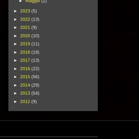
►
maggio
(2)
►
2023
(5)
►
2022
(13)
►
2021
(9)
►
2020
(10)
►
2019
(11)
►
2018
(19)
►
2017
(13)
►
2016
(22)
►
2015
(56)
►
2014
(29)
►
2013
(54)
►
2012
(9)