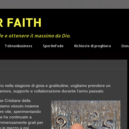
 FAITH
de e ottenere il massimo da Dio.
Teknonbusiness
SportInFede
Richieste di preghiera
Don
o nella stagione di gioia e gratitudine, vogliamo prendere un
o amore, supporto e collaborazione durante l'anno passato.
se Cristiane della
biamo vissuto insieme
re vite, sperimentando
la ha continuato a
 immensamente grati per
re in mezzo a noi.