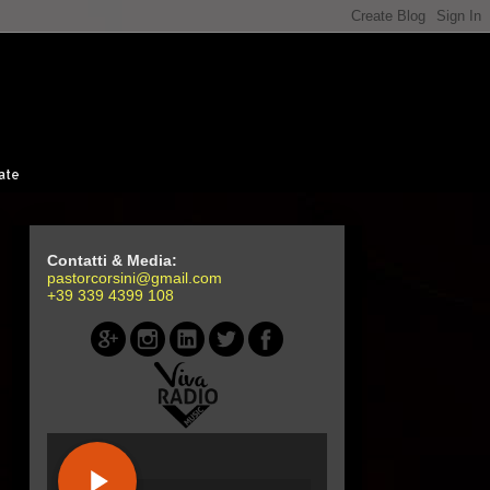
ate
Contatti & Media:
pastorcorsini@gmail.com
+39 339 4399 108