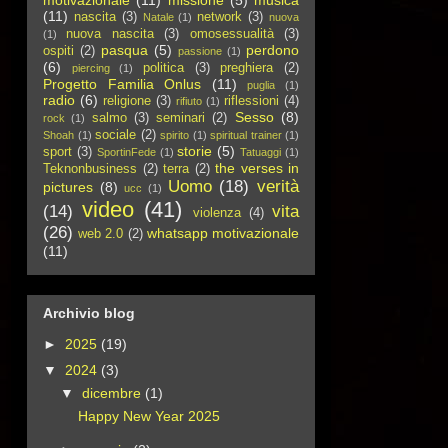
motivazionale
(11)
missione
(5)
musica
(11)
nascita
(3)
network
(3)
Natale
(1)
nuova
nuova nascita
(3)
omosessualità
(3)
(1)
pasqua
(5)
perdono
ospiti
(2)
passione
(1)
(6)
politica
(3)
preghiera
(2)
piercing
(1)
Progetto Familia Onlus
(11)
puglia
(1)
radio
(6)
religione
(3)
riflessioni
(4)
rifiuto
(1)
Sesso
(8)
salmo
(3)
seminari
(2)
rock
(1)
sociale
(2)
Shoah
(1)
spirito
(1)
spiritual trainer
(1)
storie
(5)
sport
(3)
SportinFede
(1)
Tatuaggi
(1)
the verses in
Teknonbusiness
(2)
terra
(2)
Uomo
(18)
verità
pictures
(8)
ucc
(1)
video
(41)
(14)
vita
violenza
(4)
(26)
whatsapp motivazionale
web 2.0
(2)
(11)
Archivio blog
►
2025
(19)
▼
2024
(3)
▼
dicembre
(1)
Happy New Year 2025