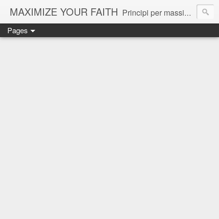
MAXIMIZE YOUR FAITH
Principi per massimizzare la propria fede e ottenere il massimo da Dio.
Pages