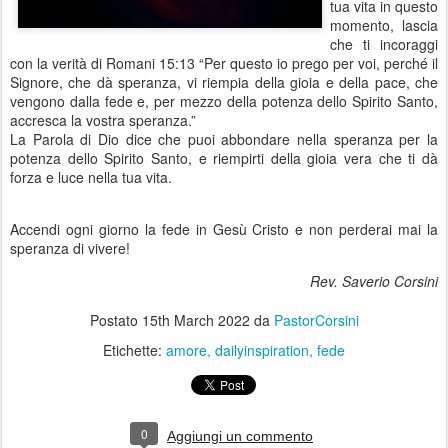
tua vita in questo
momento, lascia
che ti incoraggi
con la verità di Romani 15:13 “Per questo io prego per voi, perché il
Signore, che dà speranza, vi riempia della gioia e della pace, che
vengono dalla fede e, per mezzo della potenza dello Spirito Santo,
accresca la vostra speranza.”
La Parola di Dio dice che puoi abbondare nella speranza per la
potenza dello Spirito Santo, e riempirti della gioia vera che ti dà
forza e luce nella tua vita.
Accendi ogni giorno la fede in Gesù Cristo e non perderai mai la
speranza di vivere!
Rev. Saverio Corsini
Postato
15th March 2022
da
PastorCorsini
Etichette:
amore
dailyinspiration
fede
0
Aggiungi un commento