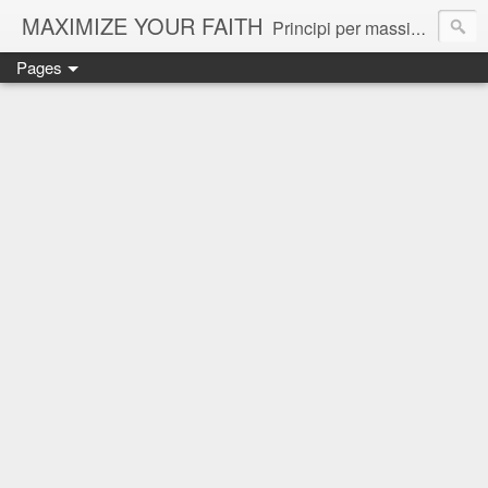
MAXIMIZE YOUR FAITH
Principi per massimizzare la propria fede e ottenere il massimo da Dio.
Pages