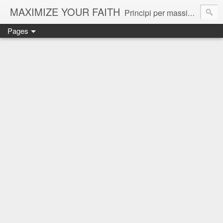
MAXIMIZE YOUR FAITH
Principi per massimizzare la propria fede e ottenere il massimo da Dio.
Pages