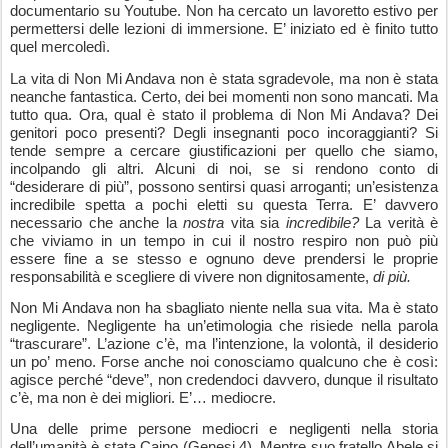
documentario su Youtube. Non ha cercato un lavoretto estivo per
permettersi delle lezioni di immersione. E’ iniziato ed è finito tutto
quel mercoledì.
La vita di Non Mi Andava non è stata sgradevole, ma non è stata
neanche fantastica. Certo, dei bei momenti non sono mancati. Ma
tutto qua. Ora, qual è stato il problema di Non Mi Andava? Dei
genitori poco presenti? Degli insegnanti poco incoraggianti? Si
tende sempre a cercare giustificazioni per quello che siamo,
incolpando gli altri. Alcuni di noi, se si rendono conto di
“desiderare di più”, possono sentirsi quasi arroganti; un’esistenza
incredibile spetta a pochi eletti su questa Terra. E’ davvero
necessario che anche la
nostra
vita sia
incredibile?
La verità è
che viviamo in un tempo in cui il nostro respiro non può più
essere fine a se stesso e ognuno deve prendersi le proprie
responsabilità e scegliere di vivere non dignitosamente,
di più.
Non Mi Andava non ha sbagliato niente nella sua vita. Ma è stato
negligente. Negligente ha un’etimologia che risiede nella parola
“trascurare”. L’azione c’è, ma l’intenzione, la volontà, il desiderio
un po’ meno. Forse anche noi conosciamo qualcuno che è così:
agisce perché “deve”, non credendoci davvero, dunque il risultato
c’è, ma non è dei migliori. E’… mediocre.
Una delle prime persone mediocri e negligenti nella storia
dell’umanità è stata Caino (Genesi 4). Mentre suo fratello Abele si