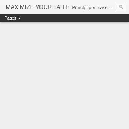
MAXIMIZE YOUR FAITH
Principi per massimizzare la propria fede e ottenere il massimo da Dio.
Pages