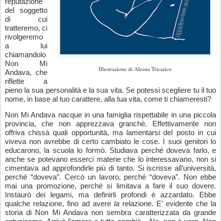
reputazione
del soggetto
di cui
tratteremo, ci
rivolgeremo
a lui
chiamandolo
Non Mi
Illustrazione di Alessia Tricarico
Andava, che
riflette a
pieno la sua personalità e la sua vita. Se potessi scegliere tu il tuo
nome, in base al tuo carattere, alla tua vita, come ti chiameresti?
Non Mi Andava nacque in una famiglia rispettabile in una piccola
provincia, che non apprezzava granchè. Effettivamente non
offriva chissà quali opportunità, ma lamentarsi del posto in cui
viveva non avrebbe di certo cambiato le cose. I suoi genitori lo
educarono, la scuola lo formò. Studiava perché doveva farlo, e
anche se potevano esserci materie che lo interessavano, non si
cimentava ad approfondirle più di tanto. Si iscrisse all’università,
perché “doveva”. Cercò un lavoro, perché “doveva”. Non ebbe
mai una promozione, perché si limitava a fare il suo dovere.
Instaurò dei legami, ma definirli profondi è azzardato. Ebbe
qualche relazione, fino ad avere
la
relazione. E’ evidente che la
storia di Non Mi Andava non sembra caratterizzata da grande