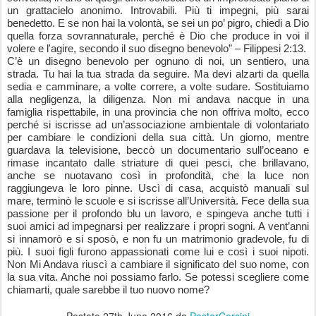
un grattacielo anonimo. Introvabili. Più ti impegni, più sarai
benedetto. E se non hai la volontà, se sei un po’ pigro, chiedi a Dio
quella forza sovrannaturale, perché è Dio che produce in voi il
volere e l'agire, secondo il suo disegno benevolo” – Filippesi 2:13.
C’è un disegno benevolo per ognuno di noi, un sentiero, una
strada. Tu hai la tua strada da seguire. Ma devi alzarti da quella
sedia e camminare, a volte correre, a volte sudare. Sostituiamo
alla negligenza, la diligenza. Non mi andava nacque in una
famiglia rispettabile, in una provincia che non offriva molto, ecco
perché si iscrisse ad un’associazione ambientale di volontariato
per cambiare le condizioni della sua città. Un giorno, mentre
guardava la televisione, beccò un documentario sull’oceano e
rimase incantato dalle striature di quei pesci, che brillavano,
anche se nuotavano così in profondità, che la luce non
raggiungeva le loro pinne. Uscì di casa, acquistò manuali sul
mare, terminò le scuole e si iscrisse all’Università. Fece della sua
passione per il profondo blu un lavoro, e spingeva anche tutti i
suoi amici ad impegnarsi per realizzare i propri sogni. A vent’anni
si innamorò e si sposò, e non fu un matrimonio gradevole, fu di
più. I suoi figli furono appassionati come lui e così i suoi nipoti.
Non Mi Andava riuscì a cambiare il significato del suo nome, con
la sua vita. Anche noi possiamo farlo. Se potessi scegliere come
chiamarti, quale sarebbe il tuo nuovo nome?
Postato
27th June 2016
da
PastorCorsini