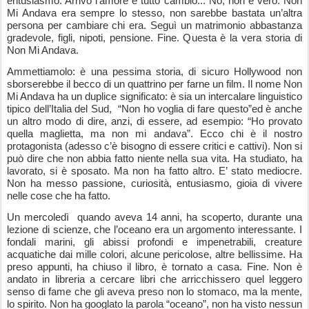
entusiasmo. Arrivò l’amore e tutto cambiò... No, non è vero. Non
Mi Andava era sempre lo stesso, non sarebbe bastata un’altra
persona per cambiare chi era. Seguì un matrimonio abbastanza
gradevole, figli, nipoti, pensione. Fine. Questa è la vera storia di
Non Mi Andava.
Ammettiamolo: è una pessima storia, di sicuro Hollywood non
sborserebbe il becco di un quattrino per farne un film. Il nome Non
Mi Andava ha un duplice significato: è sia un intercalare linguistico
tipico dell’Italia del Sud,
“Non ho voglia di fare questo”ed è anche
un altro modo di dire, anzi, di essere, ad esempio: “Ho provato
quella maglietta, ma non mi andava”. Ecco chi è il nostro
protagonista (adesso c’è bisogno di essere critici e cattivi). Non si
può dire che non abbia fatto niente nella sua vita. Ha studiato, ha
lavorato, si è sposato. Ma non ha fatto altro. E’ stato mediocre.
Non ha messo passione, curiosità, entusiasmo, gioia di vivere
nelle cose che ha fatto.
Un mercoledì
quando aveva 14 anni, ha scoperto, durante una
lezione di scienze, che l’oceano era un argomento interessante. I
fondali marini, gli abissi profondi e impenetrabili, creature
acquatiche dai mille colori, alcune pericolose, altre bellissime. Ha
preso appunti, ha chiuso il libro, è tornato a casa. Fine. Non è
andato in libreria a cercare libri che arricchissero quel leggero
senso di fame che gli aveva preso non lo stomaco, ma la mente,
lo spirito. Non ha googlato la parola “oceano”, non ha visto nessun