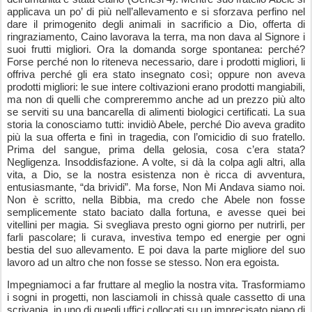
applicava un po’ di più nell’allevamento e si sforzava perfino nel
dare il primogenito degli animali in sacrificio a Dio, offerta di
ringraziamento, Caino lavorava la terra, ma non dava al Signore i
suoi frutti migliori. Ora la domanda sorge spontanea: perché?
Forse perché non lo riteneva necessario, dare i prodotti migliori, li
offriva perché gli era stato insegnato così; oppure non aveva
prodotti migliori: le sue intere coltivazioni erano prodotti mangiabili,
ma non di quelli che compreremmo anche ad un prezzo più alto
se serviti su una bancarella di alimenti biologici certificati. La sua
storia la conosciamo tutti: invidiò Abele, perché Dio aveva gradito
più la sua offerta e finì in tragedia, con l’omicidio di suo fratello.
Prima del sangue, prima della gelosia, cosa c’era stata?
Negligenza. Insoddisfazione. A volte, si dà la colpa agli altri, alla
vita, a Dio, se la nostra esistenza non è ricca di avventura,
entusiasmante, “da brividi”. Ma forse, Non Mi Andava siamo noi.
Non è scritto, nella Bibbia, ma credo che Abele non fosse
semplicemente stato baciato dalla fortuna, e avesse quei bei
vitellini per magia. Si svegliava presto ogni giorno per nutrirli, per
farli pascolare; li curava, investiva tempo ed energie per ogni
bestia del suo allevamento. E poi dava la parte migliore del suo
lavoro ad un altro che non fosse se stesso. Non era egoista.
Impegniamoci a far fruttare al meglio la nostra vita. Trasformiamo
i sogni in progetti, non lasciamoli in chissà quale cassetto di una
scrivania, in uno di quegli uffici collocati su un imprecisato piano di