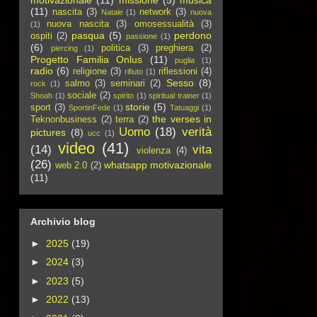
motivazionale
(11)
missione
(5)
musica
(11)
nascita
(3)
network
(3)
Natale
(1)
nuova
nuova nascita
(3)
omosessualità
(3)
(1)
pasqua
(5)
perdono
ospiti
(2)
passione
(1)
(6)
politica
(3)
preghiera
(2)
piercing
(1)
Progetto Familia Onlus
(11)
puglia
(1)
radio
(6)
religione
(3)
riflessioni
(4)
rifiuto
(1)
Sesso
(8)
salmo
(3)
seminari
(2)
rock
(1)
sociale
(2)
Shoah
(1)
spirito
(1)
spiritual trainer
(1)
storie
(5)
sport
(3)
SportinFede
(1)
Tatuaggi
(1)
the verses in
Teknonbusiness
(2)
terra
(2)
Uomo
(18)
verità
pictures
(8)
ucc
(1)
video
(41)
(14)
vita
violenza
(4)
(26)
whatsapp motivazionale
web 2.0
(2)
(11)
Archivio blog
►
2025
(19)
►
2024
(3)
►
2023
(5)
►
2022
(13)