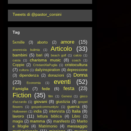
Tweets di @pastor_corsini
Tag
amore
(15)
5xmille
(3)
aborto
(2)
Articolo
(33)
anoressia bulimia
(1)
bambini
(5)
bari
(4)
beach golf
(1)
calcio
(1)
charisma music
(8)
casta
(1)
coach
(1)
cristocultura
Coppie
(2)
CristianiXlaPuglia
(1)
(7)
dailyinspiration
(4)
depressione
cultura
(1)
Donna
(3)
dipendenza
(2)
donazioni
(2)
eventi
(52)
(23)
Economia
(1)
festa
(23)
Famiglia
(7)
fede
(6)
Fiction
(35)
film
(1)
Genesi
(1)
gioco
giovani
(8)
giustizia
(4)
d'azzardo
(1)
gospel
guerra
(6)
flowers
(1)
gospelcommunitytv
(1)
Italia
(8)
india
(2)
intervista
(2)
Halloween
(1)
lavoro
(11)
lettura biblica
(4)
Libro
(2)
mamma
(5)
magia
(2)
manifesto
(2)
Marito
messaggio
e Moglie
(4)
Matrimonio
(4)