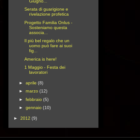
Giugno...
Serata di guarigione e
rivelazione profetica
Progetto Familia Onlus -
Sosteniamo questa
associa...
Il più bel regalo che un
uomo può fare ai suoi
fig...
America is here!
1 Maggio - Festa dei
lavoratori
►
aprile
(8)
►
marzo
(12)
►
febbraio
(5)
►
gennaio
(10)
►
2012
(9)