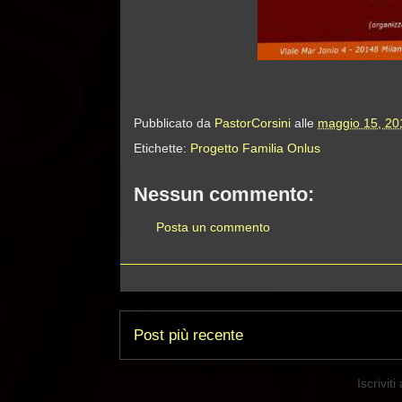
Pubblicato da
PastorCorsini
alle
maggio 15, 20
Etichette:
Progetto Familia Onlus
Nessun commento:
Posta un commento
Post più recente
Iscriviti