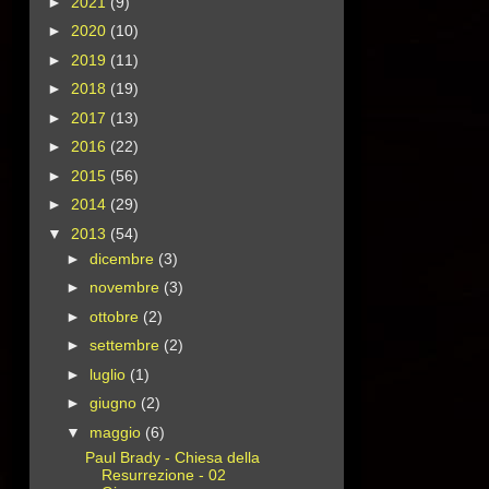
►
2021
(9)
►
2020
(10)
►
2019
(11)
►
2018
(19)
►
2017
(13)
►
2016
(22)
►
2015
(56)
►
2014
(29)
▼
2013
(54)
►
dicembre
(3)
►
novembre
(3)
►
ottobre
(2)
►
settembre
(2)
►
luglio
(1)
►
giugno
(2)
▼
maggio
(6)
Paul Brady - Chiesa della
Resurrezione - 02