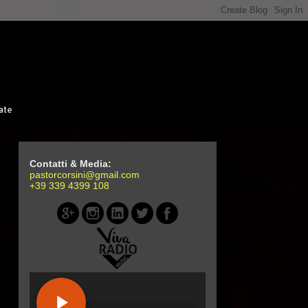
ate
Contatti & Media:
pastorcorsini@gmail.com
+39 339 4399 108